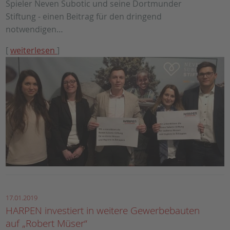
Spieler Neven Subotic und seine Dortmunder
Stiftung - einen Beitrag für den dringend
notwendigen…
[
weiterlesen
]
17.01.2019
HARPEN investiert in weitere Gewerbebauten
auf „Robert Müser“