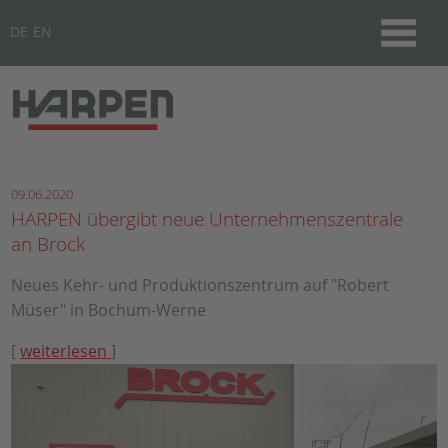
DE
EN
09.06.2020
HARPEN übergibt neue Unternehmenszentrale
an Brock
Neues Kehr- und Produktionszentrum auf "Robert
Müser" in Bochum-Werne
[
weiterlesen
]