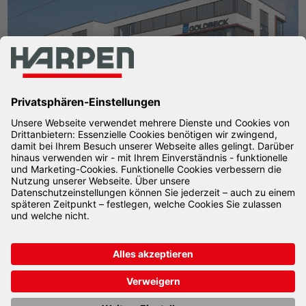
Seite 4 von 6.
Vorherige
1
2
3
4
5
6
Nächste
Harpen
+49 231 5199-0
Unternehmensgruppe
info@harpen.de
Freie-Vogel-Str. 387a
44269 Dortmund
Impressum